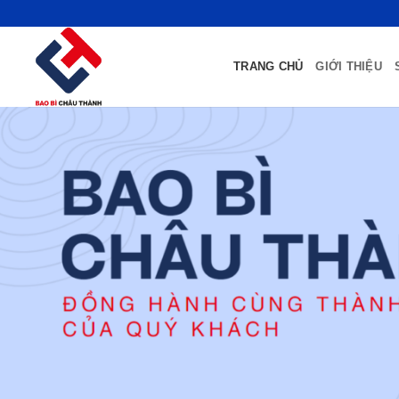
Bỏ
qua
nội
TRANG CHỦ
GIỚI THIỆU
dung