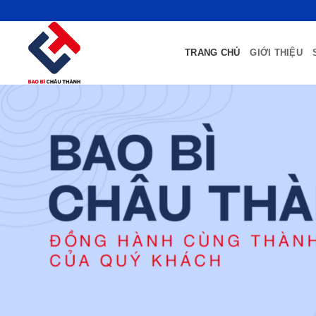
Bỏ
qua
nội
TRANG CHỦ
GIỚI THIỆU
dung