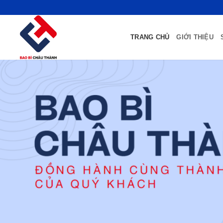
Bỏ
qua
nội
TRANG CHỦ
GIỚI THIỆU
dung