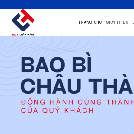
Bỏ
qua
nội
TRANG CHỦ
GIỚI THIỆU
dung