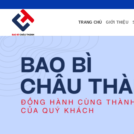
Bỏ
qua
nội
TRANG CHỦ
GIỚI THIỆU
dung