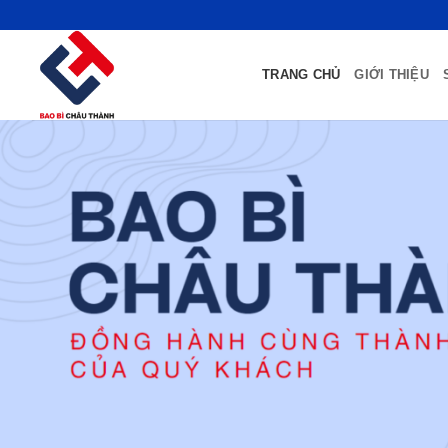
Bỏ
qua
nội
TRANG CHỦ
GIỚI THIỆU
dung