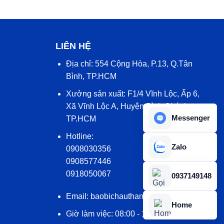
LIÊN HỆ
Địa chỉ: 554 Cộng Hòa, P.13, Q.Tân
Bình, TP.HCM
Xưởng sản xuất: F1/4 Vĩnh Lộc, Ấp 6,
Xã Vĩnh Lộc A, Huyện Bình Chánh,
Messenger
TP.HCM
Hotline:
Zalo
0908030356
0908577446
0918050067
0937149148
Email: baobichauthanh@gmail.com
Home
Giờ làm việc: 08:00 - 17:00