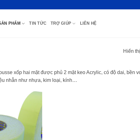
SẢN PHẨM
TIN TỨC
TRỢ GIÚP
LIÊN HỆ
Hiển th
sse xốp hai mặt được phủ 2 mặt keo Acrylic, có độ dai, bền với
iệu nhẵn như nhựa, kim loại, kính…