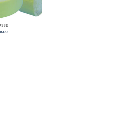
USSE
usse