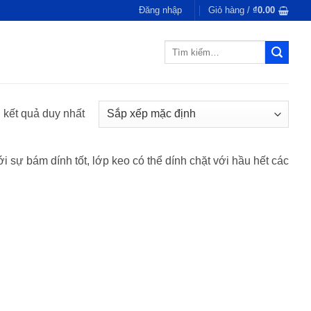
Đăng nhập
Giỏ hàng /
₫
0.00
Tìm
kiếm:
ị kết quả duy nhất
 sự bám dính tốt, lớp keo có thể dính chặt với hầu hết các