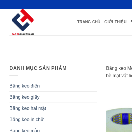
Bỏ
qua
nội
TRANG CHỦ
GIỚI THIỆU
dung
DANH MỤC SẢN PHẨM
Băng keo Mou
bề mặt vật l
Băng keo điện
Băng keo giấy
Băng keo hai mặt
Băng keo in chữ
Băng keo màu