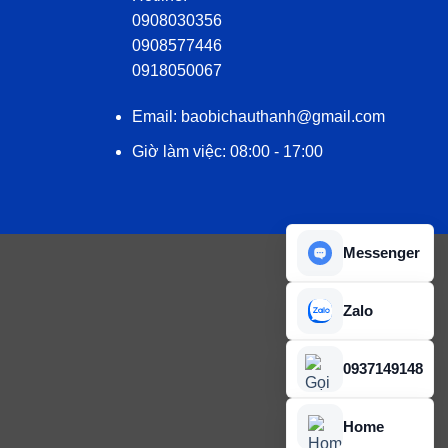
0908030356
0908577446
0918050067
Email: baobichauthanh@gmail.com
Giờ làm việc: 08:00 - 17:00
Messenger
Zalo
0937149148
Home