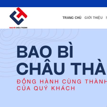
Bỏ
qua
nội
TRANG CHỦ
GIỚI THIỆU
dung