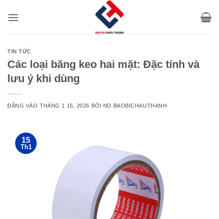
Bỏ
qua
nội
dung
TIN TỨC
Các loại băng keo hai mặt: Đặc tính và
lưu ý khi dùng
ĐĂNG VÀO
THÁNG 1 15, 2026
BỞI
ND BAOBICHAUTHANH
15
Th1