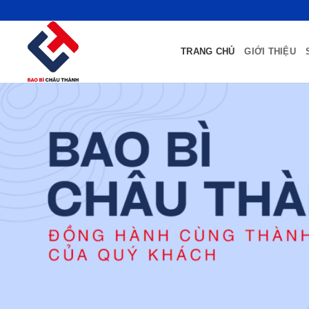
Bỏ
qua
nội
TRANG CHỦ
GIỚI THIỆU
dung