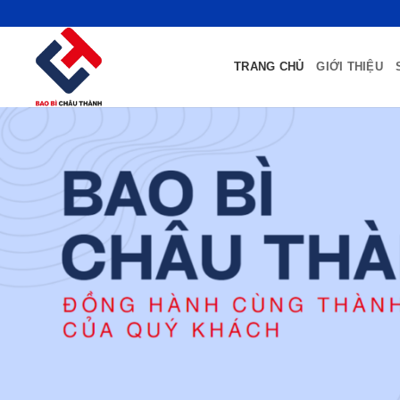
Bỏ
qua
nội
TRANG CHỦ
GIỚI THIỆU
dung