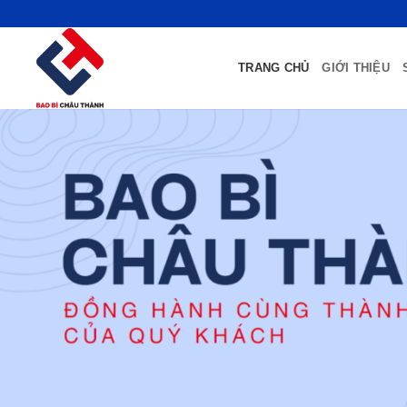
Bỏ
qua
nội
TRANG CHỦ
GIỚI THIỆU
dung