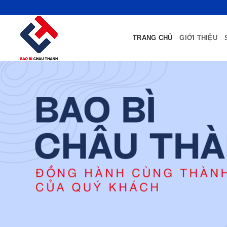
Bỏ
qua
nội
TRANG CHỦ
GIỚI THIỆU
dung